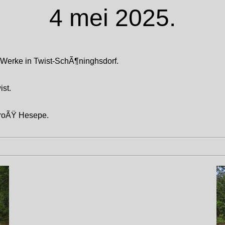
4 mei 2025.
-Werke in Twist-SchÃ¶ninghsdorf.
ist.
roÃŸ Hesepe.