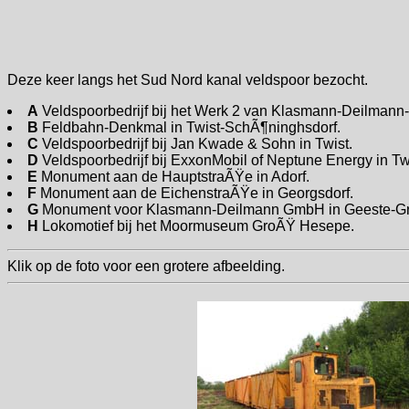
Deze keer langs het Sud Nord kanal veldspoor bezocht.
A
Veldspoorbedrijf bij het Werk 2 van Klasmann-Deilmann
B
Feldbahn-Denkmal in Twist-SchÃ¶ninghsdorf.
C
Veldspoorbedrijf bij Jan Kwade & Sohn in Twist.
D
Veldspoorbedrijf bij ExxonMobil of Neptune Energy in Tw
E
Monument aan de HauptstraÃŸe in Adorf.
F
Monument aan de EichenstraÃŸe in Georgsdorf.
G
Monument voor Klasmann-Deilmann GmbH in Geeste-G
H
Lokomotief bij het Moormuseum GroÃŸ Hesepe.
Klik op de foto voor een grotere afbeelding.