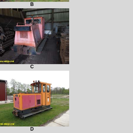
B
C
D