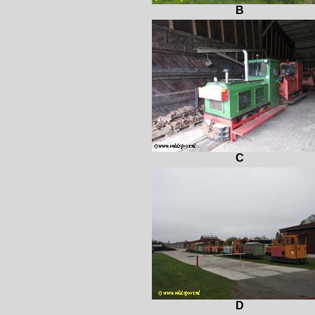
B
C
D