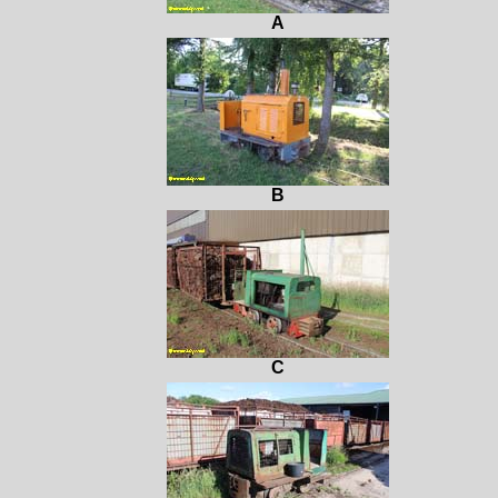
A
B
C