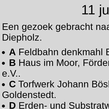
11 j
Een gezoek gebracht na
Diepholz.
A
Feldbahn denkmahl B
B
Haus im Moor, Förder
e.V..
C
Torfwerk Johann Bö
Goldenstedt.
D
Erden- und Substrat