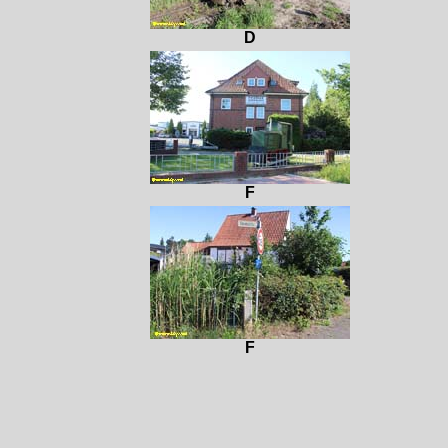
D
F
F