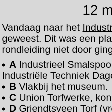
12 m
Vandaag naar het
Indust
geweest. Dit was een pl
rondleiding niet door ging
A
Industrieel Smalspoo
Industriële Techniek Dag
B
Vlakbij het museum.
C
Union Torfwerke, kon 
D
Griendtsveen Torf (v