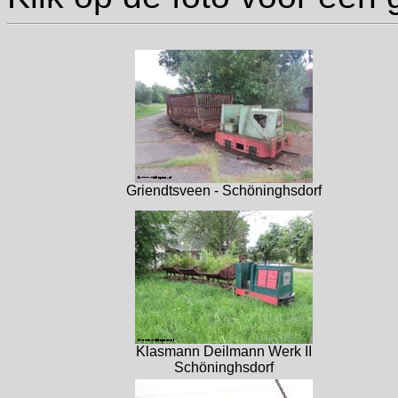
Griendtsveen - Schöninghsdorf
Klasmann Deilmann Werk II
Schöninghsdorf