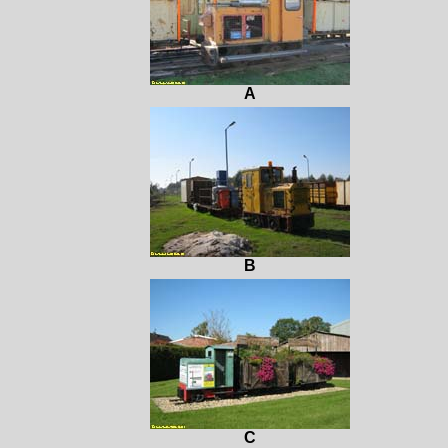
A
B
C