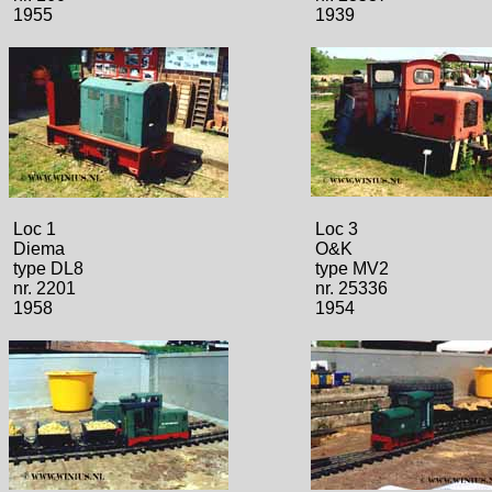
1955
1939
Loc 1
Loc 3
Diema
O&K
type DL8
type MV2
nr. 2201
nr. 25336
1958
1954