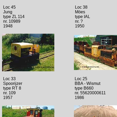
Loc 45
Loc 38
Jung
Möes
type ZL 114
type IAL
nr. 10989
nr. ?
1948
1950
Loc 33
Loc 25
Spoorijzer
BBA - Wismut
type RT 8
type B660
nr. 109
nr. 55620000611
1957
1986