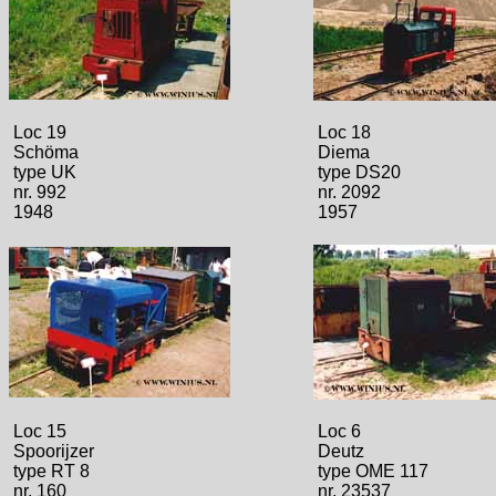
Loc 19
Loc 18
Schöma
Diema
type UK
type DS20
nr. 992
nr. 2092
1948
1957
Loc 15
Loc 6
Spoorijzer
Deutz
type RT 8
type OME 117
nr. 160
nr. 23537